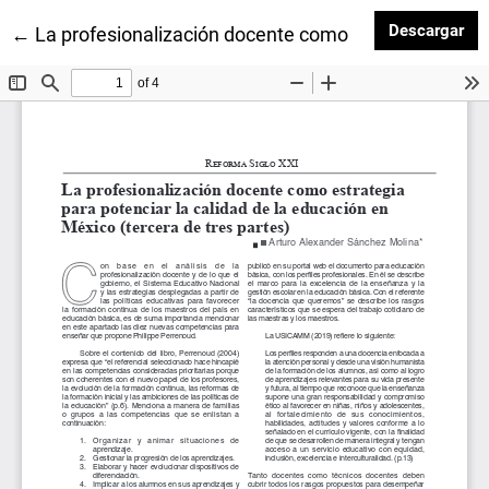
Des
Descargar
Volver a los detalles del artículo
←
La profesionalización docente como estrategia para p