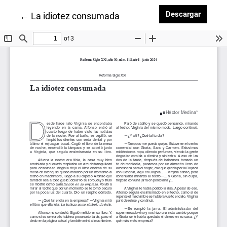
Descar
Descargar
Volver a los detalles del artículo
←
La idiotez consumada