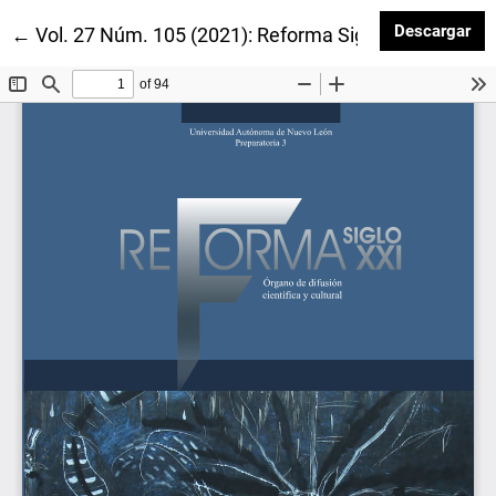
Des
Descargar
Volver a los detalles del artículo
←
Vol. 27 Núm. 105 (2021): Reforma Siglo XXI