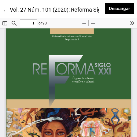
Des
Descargar
Volver a los detalles del artículo
←
Vol. 27 Núm. 101 (2020): Reforma Siglo XXI