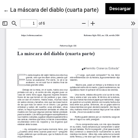
Des
Descargar
Volver a los detalles del artículo
←
La máscara del diablo (cuarta parte)