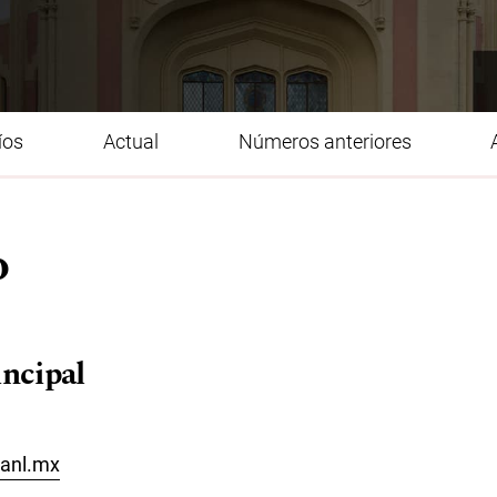
íos
Actual
Números anteriores
o
incipal
anl.mx