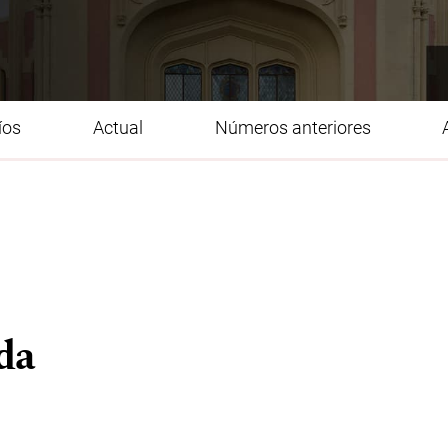
íos
Actual
Números anteriores
ida