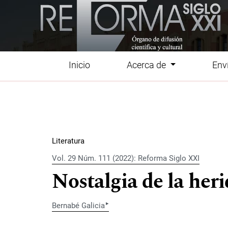
Ir al menú de navegación principal
Ir al contenido principal
Ir al pie de página del sitio
Inicio
Acerca de
Env
Menú principal
Literatura
Vol. 29 Núm. 111 (2022): Reforma Siglo XXI
Nostalgia de la her
▸
Bernabé Galicia