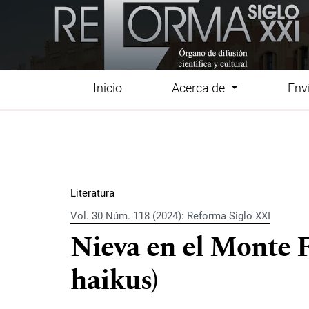
Ir al menú de navegación principal
Ir al contenido principal
Ir al pie de página del sitio
Inicio
Acerca de
Env
Menú principal
Literatura
Vol. 30 Núm. 118 (2024): Reforma Siglo XXI
Nieva en el Monte F
haikus)