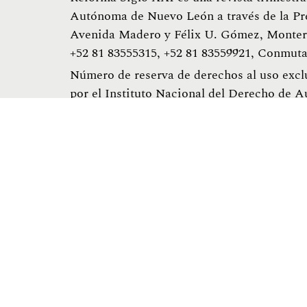
Autónoma de Nuevo León a través de la Pr
Avenida Madero y Félix U. Gómez, Monterr
+52 81 83555315, +52 81 83559921, Conmuta
Número de reserva de derechos al uso excl
por el Instituto Nacional del Derecho de A
mayo de 2024.
ISSN 2007-2058
Las opiniones y contenidos expresados en lo
autores.