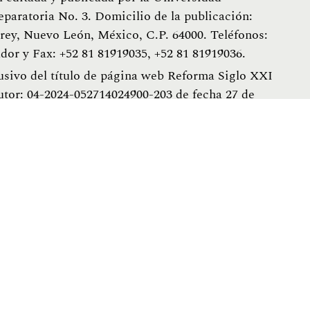
eparatoria No. 3. Domicilio de la publicación:
ey, Nuevo León, México, C.P. 64000. Teléfonos:
dor y Fax: +52 81 81919035, +52 81 81919036.
usivo del título de página web Reforma Siglo XXI
utor: 04-2024-052714024900-203 de fecha 27 de
s artículos son responsabilidad exclusiva de los