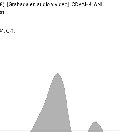
 18). [Grabada en audio y video]. CDyAH-UANL.
ón.
4, C-1.