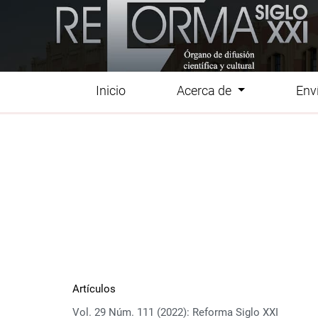
Ir al menú de navegación principal
Ir al contenido principal
Ir al pie de página del sitio
Inicio
Acerca de
Env
Menú principal
Artículos
Vol. 29 Núm. 111 (2022): Reforma Siglo XXI