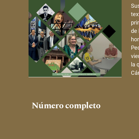
Sus
tex
pri
de 
hom
Ped
vie
la 
Cár
Número completo