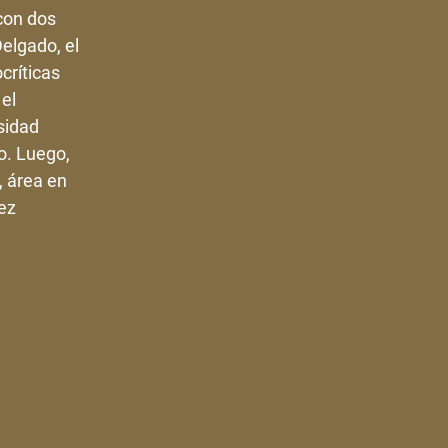
con dos
Delgado, el
críticas
el
sidad
o. Luego,
, área en
lez