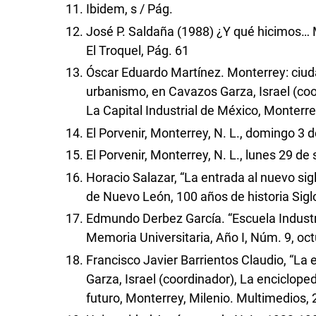
Ibidem, s / Pág.
José P. Saldaña (1988) ¿Y qué hicimos… Mo
El Troquel, Pág. 61
Óscar Eduardo Martínez. Monterrey: ciuda
urbanismo, en Cavazos Garza, Israel (coo
La Capital Industrial de México, Monterre
El Porvenir, Monterrey, N. L., domingo 3 
El Porvenir, Monterrey, N. L., lunes 29 d
Horacio Salazar, “La entrada al nuevo sigl
de Nuevo León, 100 años de historia Sigl
Edmundo Derbez García. “Escuela Industri
Memoria Universitaria, Año I, Núm. 9, oc
Francisco Javier Barrientos Claudio, “La
Garza, Israel (coordinador), La enciclope
futuro, Monterrey, Milenio. Multimedios,