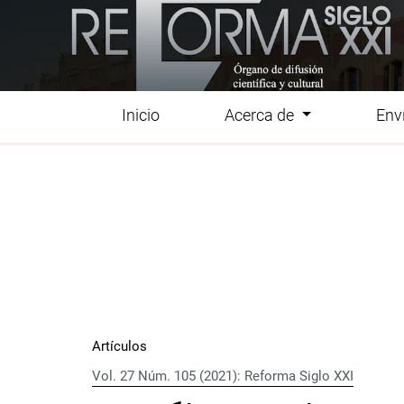
Ir al menú de navegación principal
Ir al contenido principal
Ir al pie de página del sitio
Inicio
Acerca de
Env
Menú principal
Artículos
Vol. 27 Núm. 105 (2021): Reforma Siglo XXI