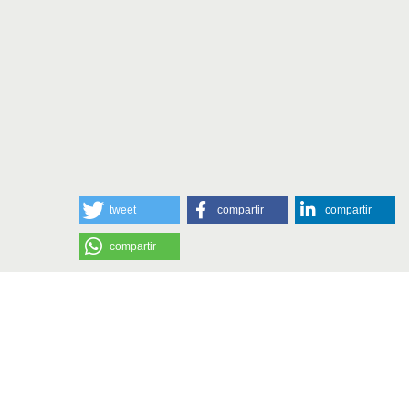
tweet
compartir
compartir
compartir
Reforma Siglo XXI es una revista trimestra