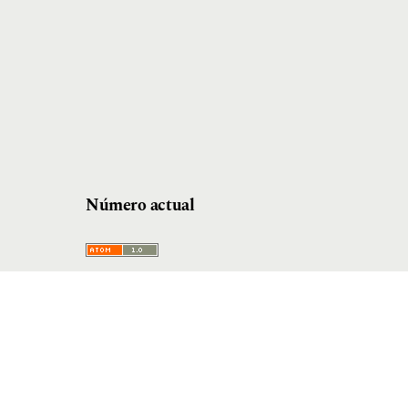
Número actual
l editada y publicada por la Universidad