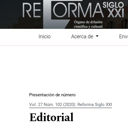
Ir al menú de navegación principal
Ir al contenido principal
Ir al pie de página del sitio
Inicio
Acerca de
Env
Menú principal
Presentación de número
Vol. 27 Núm. 102 (2020): Reforma Siglo XXI
Editorial