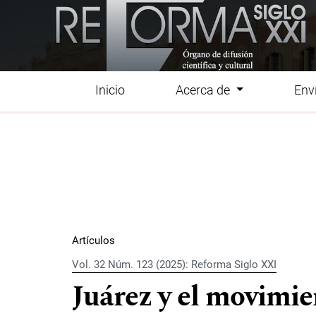
Ir al menú de navegación principal
Ir al contenido principal
Ir al pie de página del sitio
Inicio
Acerca de
Env
Menú principal
Artículos
Vol. 32 Núm. 123 (2025): Reforma Siglo XXI
Juárez y el movimien